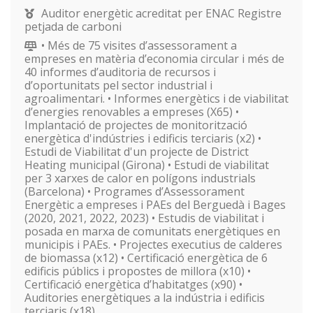
Auditor energètic acreditat per ENAC Registre
petjada de carboni
• Més de 75 visites d’assessorament a
empreses en matèria d’economia circular i més de
40 informes d’auditoria de recursos i
d’oportunitats pel sector industrial i
agroalimentari. • Informes energètics i de viabilitat
d’energies renovables a empreses (X65) •
Implantació de projectes de monitorització
energètica d'indústries i edificis terciaris (x2) •
Estudi de Viabilitat d'un projecte de District
Heating municipal (Girona) • Estudi de viabilitat
per 3 xarxes de calor en polígons industrials
(Barcelona) • Programes d’Assessorament
Energètic a empreses i PAEs del Berguedà i Bages
(2020, 2021, 2022, 2023) • Estudis de viabilitat i
posada en marxa de comunitats energètiques en
municipis i PAEs. • Projectes executius de calderes
de biomassa (x12) • Certificació energètica de 6
edificis públics i propostes de millora (x10) •
Certificació energètica d’habitatges (x90) •
Auditories energètiques a la indústria i edificis
terciaris (x18)