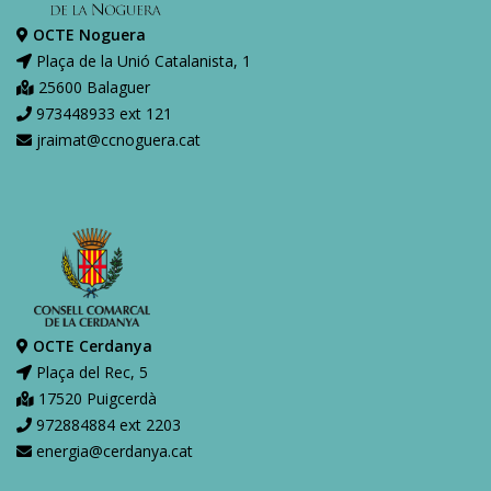
OCTE Noguera
Plaça de la Unió Catalanista, 1
25600 Balaguer
973448933 ext 121
jraimat@ccnoguera.cat
OCTE Cerdanya
Plaça del Rec, 5
17520 Puigcerdà
972884884 ext 2203
energia@cerdanya.cat