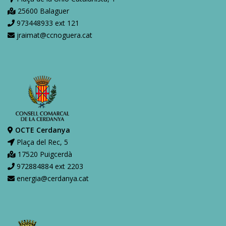
25600 Balaguer
973448933 ext 121
jraimat@ccnoguera.cat
OCTE Cerdanya
Plaça del Rec, 5
17520 Puigcerdà
972884884 ext 2203
energia@cerdanya.cat