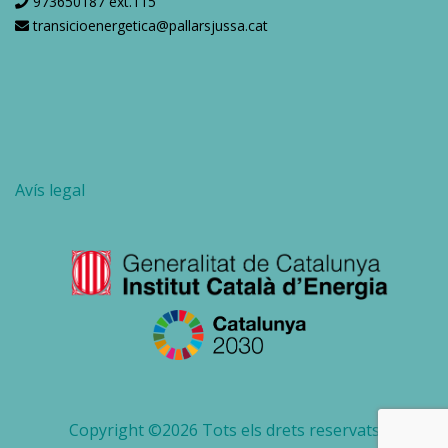
973650187 ext.115
transicioenergetica@pallarsjussa.cat
Avís legal
Copyright ©
2026 Tots els drets reservats