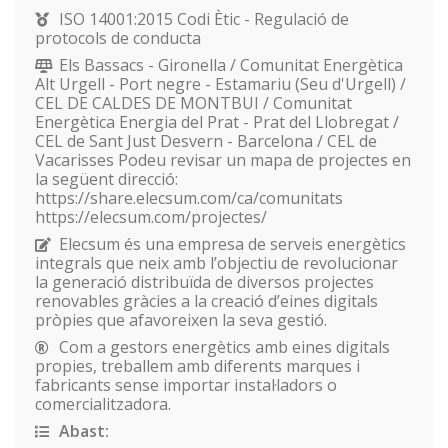
ISO 14001:2015 Codi Ètic - Regulació de
protocols de conducta
Els Bassacs - Gironella / Comunitat Energètica
Alt Urgell - Port negre - Estamariu (Seu d'Urgell) /
CEL DE CALDES DE MONTBUI / Comunitat
Energètica Energia del Prat - Prat del Llobregat /
CEL de Sant Just Desvern - Barcelona / CEL de
Vacarisses Podeu revisar un mapa de projectes en
la següent direcció:
https://share.elecsum.com/ca/comunitats
https://elecsum.com/projectes/
Elecsum és una empresa de serveis energètics
integrals que neix amb l’objectiu de revolucionar
la generació distribuïda de diversos projectes
renovables gràcies a la creació d’eines digitals
pròpies que afavoreixen la seva gestió.
Com a gestors energètics amb eines digitals
propies, treballem amb diferents marques i
fabricants sense importar instal·ladors o
comercialitzadora.
Abast: