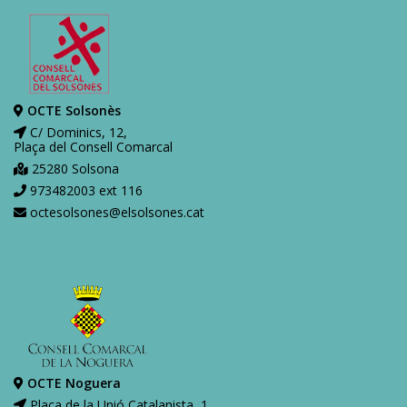
OCTE Solsonès
C/ Dominics, 12,
Plaça del Consell Comarcal
25280 Solsona
973482003 ext 116
octesolsones@elsolsones.cat
OCTE Noguera
Plaça de la Unió Catalanista, 1