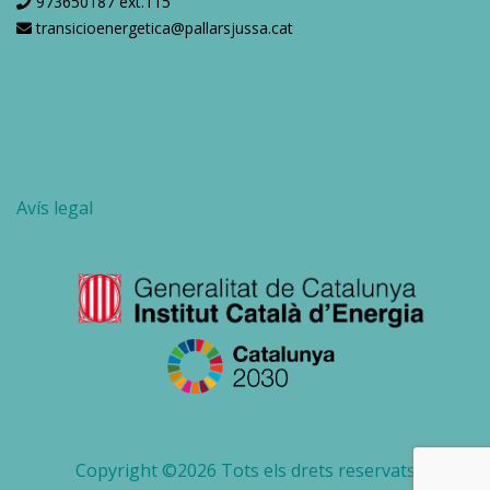
973650187 ext.115
transicioenergetica@pallarsjussa.cat
Avís legal
Copyright ©
2026 Tots els drets reservats