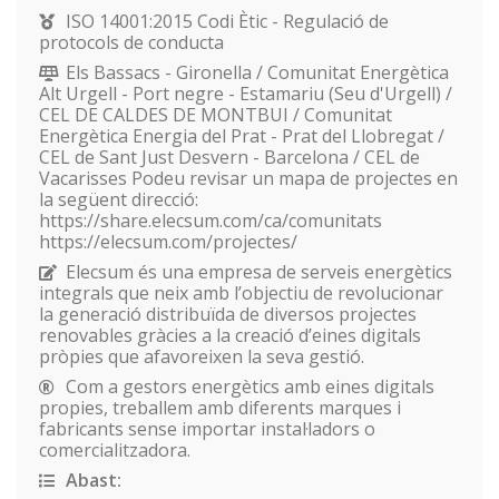
ISO 14001:2015 Codi Ètic - Regulació de
protocols de conducta
Els Bassacs - Gironella / Comunitat Energètica
Alt Urgell - Port negre - Estamariu (Seu d'Urgell) /
CEL DE CALDES DE MONTBUI / Comunitat
Energètica Energia del Prat - Prat del Llobregat /
CEL de Sant Just Desvern - Barcelona / CEL de
Vacarisses Podeu revisar un mapa de projectes en
la següent direcció:
https://share.elecsum.com/ca/comunitats
https://elecsum.com/projectes/
Elecsum és una empresa de serveis energètics
integrals que neix amb l’objectiu de revolucionar
la generació distribuïda de diversos projectes
renovables gràcies a la creació d’eines digitals
pròpies que afavoreixen la seva gestió.
Com a gestors energètics amb eines digitals
propies, treballem amb diferents marques i
fabricants sense importar instal·ladors o
comercialitzadora.
Abast: