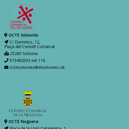
OCTE Solsonès
C/ Dominics, 12,
Plaça del Consell Comarcal
25280 Solsona
973482003 ext 116
octesolsones@elsolsones.cat
OCTE Noguera
Plaça de la Unió Catalanista, 1