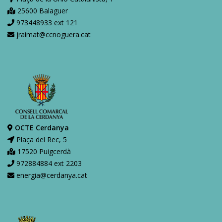
25600 Balaguer
973448933 ext 121
jraimat@ccnoguera.cat
OCTE Cerdanya
Plaça del Rec, 5
17520 Puigcerdà
972884884 ext 2203
energia@cerdanya.cat