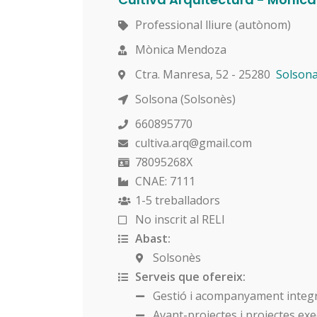
Professional lliure (autònom)
Mònica Mendoza
Ctra. Manresa, 52 - 25280
Solson
Solsona (Solsonès)
660895770
cultiva.arq@gmail.com
78095268X
CNAE: 7111
1-5 treballadors
No inscrit al RELI
Abast:
Solsonès
Serveis que ofereix:
Gestió i acompanyament integral
Avant-projectes i projectes exec