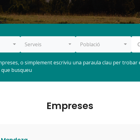
Serveis
Població
 empreses, o simplement escriviu una paraula clau per troba
t que busqueu
Empreses
a Mendoza