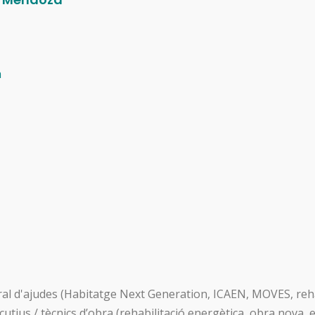
a
 d'ajudes (Habitatge Next Generation, ICAEN, MOVES, rehabili
utius / tècnics d’obra (rehabilitació energètica, obra nova, e