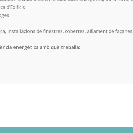
ca d’Edificis
atges
, instal·lacions de finestres, cobertes, aïllament de façanes,
iència energètica amb què treballa: