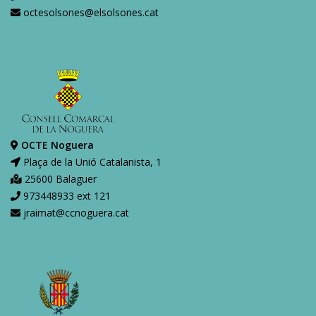
octesolsones@elsolsones.cat
OCTE Noguera
Plaça de la Unió Catalanista, 1
25600 Balaguer
973448933 ext 121
jraimat@ccnoguera.cat