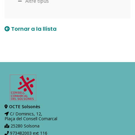
Altre tipus
Tornar a la llista
OCTE Solsonès
C/ Dominics, 12,
Plaça del Consell Comarcal
25280 Solsona
973482003 ext 116